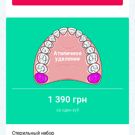
Атипичное
удаление
1 390 грн
за один зуб
Стерильный набор